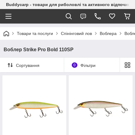
Buddycarp - товари для риболовлі та активного відпочинку
Товари та послуги
Спінінговий лов
Воблера
Вобле
Воблер Strike Pro Bold 110SP
Сортування
0
Фільтри