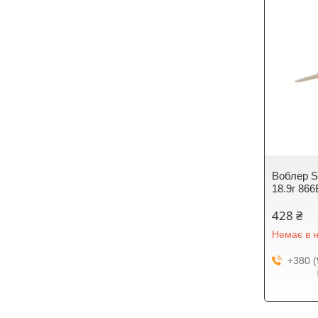
Воблер St
18.9г 86
428 ₴
Немає в н
+380 (