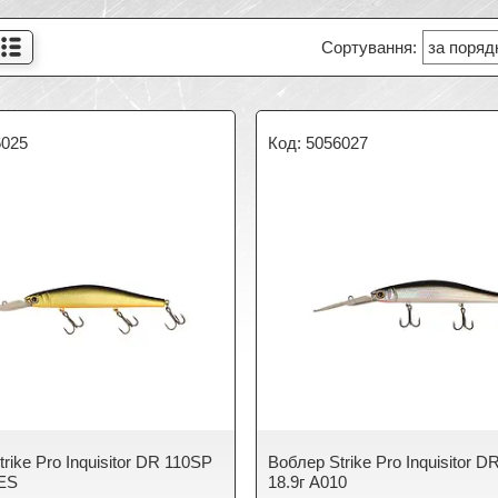
6025
5056027
rike Pro Inquisitor DR 110SP
Воблер Strike Pro Inquisitor 
0ES
18.9г A010