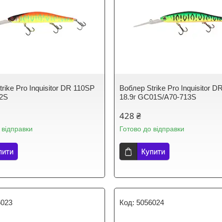
rike Pro Inquisitor DR 110SP
Воблер Strike Pro Inquisitor 
42S
18.9г GC01S/A70-713S
428 ₴
 відправки
Готово до відправки
пити
Купити
6023
5056024