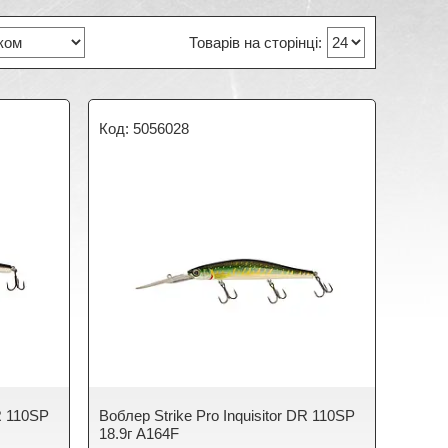
5056028
DR 110SP
Воблер Strike Pro Inquisitor DR 110SP
18.9г A164F