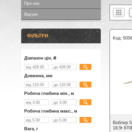
Про нас
Відгуки
ФІЛЬТРИ
505
Діапазон цін, ₴
Довжина, мм
Робоча глибина мін., м
Робоча глибина макс., м
Воблер St
18.9г 87
Вага, г