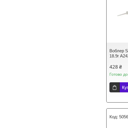
Воблер St
18.9г A2
428 ₴
Готово до
Ку
505