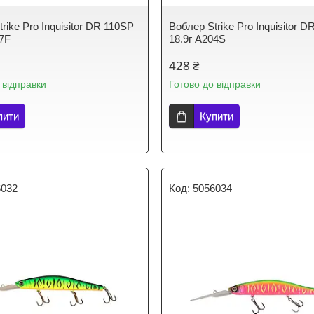
rike Pro Inquisitor DR 110SP
Воблер Strike Pro Inquisitor 
67F
18.9г A204S
428 ₴
 відправки
Готово до відправки
пити
Купити
6032
5056034