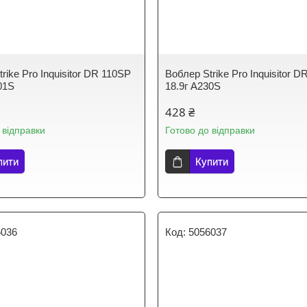
rike Pro Inquisitor DR 110SP
Воблер Strike Pro Inquisitor 
01S
18.9г A230S
428 ₴
 відправки
Готово до відправки
пити
Купити
6036
5056037