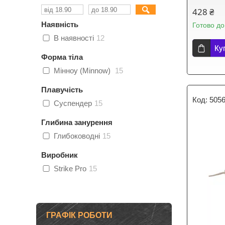
428 ₴
Наявність
Готово до
В наявності
12
Ку
Форма тіла
Мінноу (Minnow)
15
Плавучість
505
Суспендер
15
Глибина занурення
Глибоководні
15
Виробник
Strike Pro
15
ГРАФІК РОБОТИ