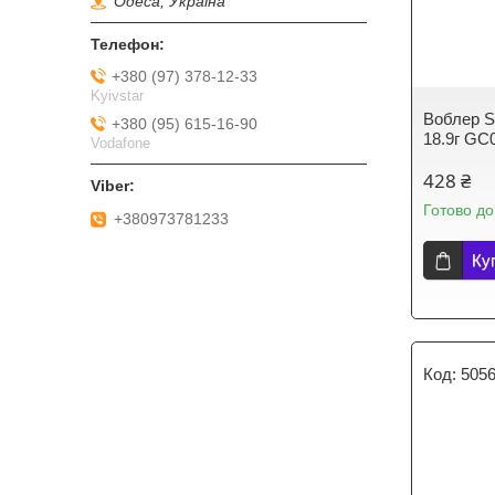
Одеса, Україна
+380 (97) 378-12-33
Kyivstar
Воблер St
+380 (95) 615-16-90
18.9г GC
Vodafone
428 ₴
Готово до
+380973781233
Ку
505