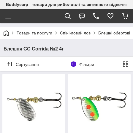
Buddycarp - товари для риболовлі та активного відпочинку
Товари та послуги
Спінінговий лов
Блешні обертові
Блешня GC Corrida №2 4г
Сортування
0
Фільтри