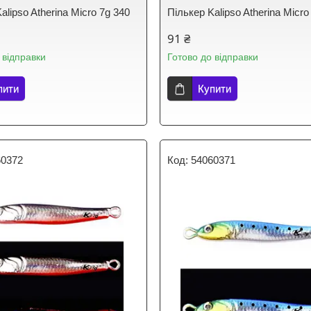
alipso Atherina Micro 7g 340
Пількер Kalipso Atherina Micro
91 ₴
 відправки
Готово до відправки
пити
Купити
60372
54060371