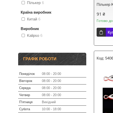
Пількер
6
Пількер K
Країна виробник
91 ₴
Китай
6
Готово до
Виробник
Ку
Kalipso
6
540
ГРАФІК РОБОТИ
Понеділок
08:00
20:00
Вівторок
08:00
20:00
Середа
08:00
20:00
Четвер
08:00
20:00
Пʼятниця
Вихідний
Субота
10:00
18:00