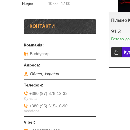
Неділя
10:00
17:00
Пількер K
КОНТАКТИ
91 ₴
Готово до
Ку
Buddycarp
Одеса, Україна
+380 (97) 378-12-33
Kyivstar
+380 (95) 615-16-90
Vodafone