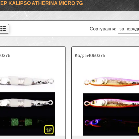
ЕР KALIPSO ATHERINA MICRO 7G
60376
54060375