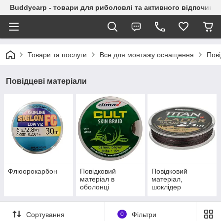
Buddycarp - товари для риболовлі та активного відпочинку
Товари та послуги
Все для монтажу оснащення
Пові
Повідцеві матеріали
Флюорокарбон
Повідковий
Повідковий
матеріал в
матеріал,
оболонці
шоклідер
Сортування
0
Фільтри