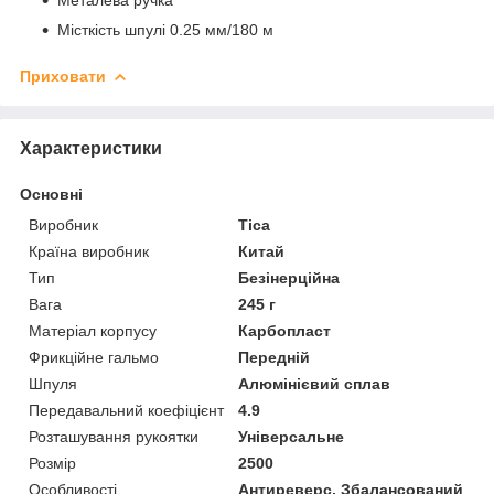
Місткість шпулі 0.25 мм/180 м
Приховати
Характеристики
Основні
Виробник
Tica
Країна виробник
Китай
Тип
Безінерційна
Вага
245 г
Матеріал корпусу
Карбопласт
Фрикційне гальмо
Передній
Шпуля
Алюмінієвий сплав
Передавальний коефіцієнт
4.9
Розташування рукоятки
Універсальне
Розмір
2500
Особливості
Антиреверс, Збалансований