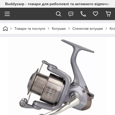
Buddycarp - товари для риболовлі та активного відпочинку
Товари та послуги
Котушки
Спінінгові котушки
Ко