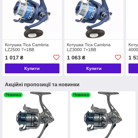
Котушка Tica Cambria
Котушка Tica Cambria
Коту
LZ2500 7+1BB
LZ3000 7+1BB
400
1 017
1 063
1 5
₴
₴
Купити
Купити
Акційні пропозиції та новинки
Новинка
Новинка