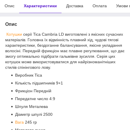
Опис
Характеристики
Доставка
Оплата
Умови 
Опис
Котушки
серії Tica Cambria LD виготовлені з якісних сучасних
матеріалів. Головна їх відмінність плавний хід, чудові тягові
характеристики, бездоганне балансування, якісне укладання
волосіні. Передній фрикціон має плавне регулювання, що дає
змогу оптимально підібрати гальмівне зусилля. Серія цих
котушок може використовуватися для найрізноманітніших
стилів спінінгового лову.
Виробник Tica
Кількість підшипників 9+1
Фрикціон Передній
Передатне число 4:9
Шпуля Металева
Діаметр шпулі 2500
Вага
245 гр
Металева ручка