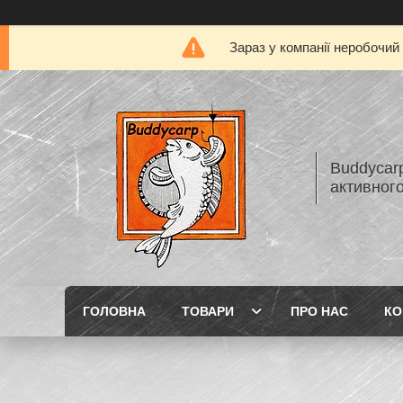
Зараз у компанії неробочий
Buddycarp
активного
ГОЛОВНА
ТОВАРИ
ПРО НАС
КО