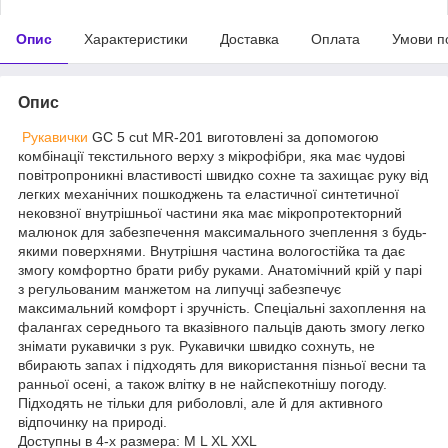
Опис
Характеристики
Доставка
Оплата
Умови п
Опис
Рукавички
GC 5 cut MR-201 виготовлені за допомогою
комбінації текстильного верху з мікрофібри, яка має чудові
повітропроникні властивості швидко сохне та захищає руку від
легких механічних пошкоджень та еластичної синтетичної
нековзної внутрішньої частини яка має мікропротекторний
малюнок для забезпечення максимального зчеплення з будь-
якими поверхнями. Внутрішня частина вологостійка та дає
змогу комфортно брати рибу руками. Анатомічний крій у парі
з регульованим манжетом на липучці забезпечує
максимальний комфорт і зручність. Спеціальні захоплення на
фалангах середнього та вказівного пальців дають змогу легко
знімати рукавички з рук. Рукавички швидко сохнуть, не
вбирають запах і підходять для використання пізньої весни та
ранньої осені, а також влітку в не найспекотнішу погоду.
Підходять не тільки для риболовлі, але й для активного
відпочинку на природі.
Доступны в 4-х размера: M L XL XXL