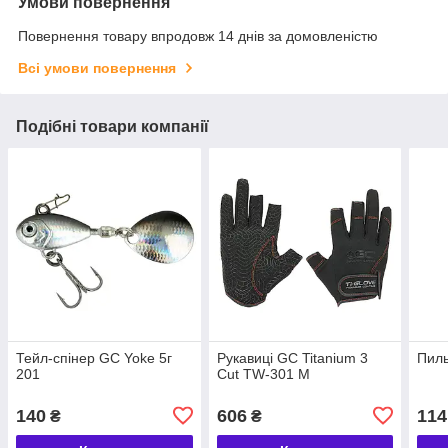
Умови повернення
Повернення товару впродовж 14 днів за домовленістю
Всі умови повернення
Подібні товари компанії
Тейл-спінер GC Yoke 5г
Рукавиці GC Titanium 3
Пиль
201
Cut TW-301 M
140
606
114
₴
₴