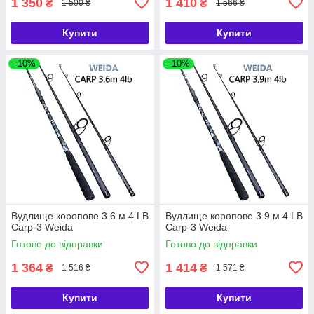
1 350
1 410
₴
₴
1 500 ₴
1 566 ₴
Купити
Купити
–10%
–10%
Вудлище коропове 3.6 м 4 LB
Вудлище коропове 3.9 м 4 LB
Carp-3 Weida
Carp-3 Weida
Готово до відправки
Готово до відправки
1 364
1 414
₴
₴
1 516 ₴
1 571 ₴
Купити
Купити