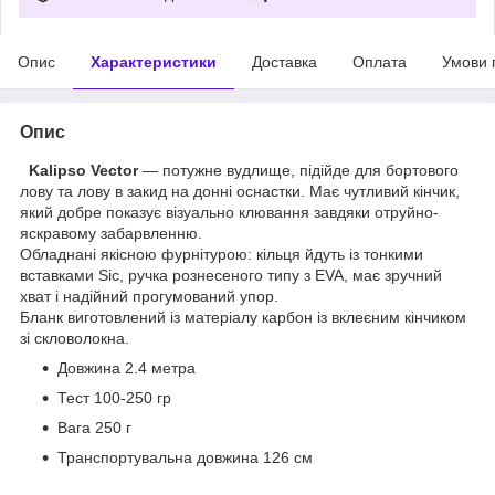
Опис
Характеристики
Доставка
Оплата
Умови 
Опис
Kalipso Vector
— потужне вудлище, підійде для бортового
лову та лову в закид на донні оснастки. Має чутливий кінчик,
який добре показує візуально клювання завдяки отруйно-
яскравому забарвленню.
Обладнані якісною фурнітурою: кільця йдуть із тонкими
вставками Sic, ручка рознесеного типу з EVA, має зручний
хват і надійний прогумований упор.
Бланк виготовлений із матеріалу карбон із вклеєним кінчиком
зі скловолокна.
Довжина 2.4 метра
Тест 100-250 гр
Вага 250 г
Транспортувальна довжина 126 см