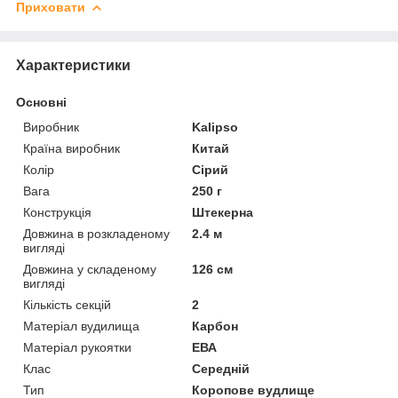
Приховати
Характеристики
Основні
Виробник
Kalipso
Країна виробник
Китай
Колір
Сірий
Вага
250 г
Конструкція
Штекерна
Довжина в розкладеному
2.4 м
вигляді
Довжина у складеному
126 см
вигляді
Кількість секцій
2
Матеріал вудилища
Карбон
Матеріал рукоятки
ЕВА
Клас
Середній
Тип
Коропове вудлище