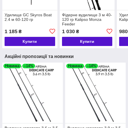
Удилище GC Skyros Boat
Фідерне вудилище 3 м 40-
Удил
2.4 м 60-120 гр
120 гр Kalipso Monza
Kali
Feeder
1 185
1 030
980
₴
₴
Купити
Купити
Акційні пропозиції та новинки
Новинка
–14%
Новинка
–14%
Вудлище коропове 3.6 м 3.5
Вудлище коропове 3.9 м 3.5