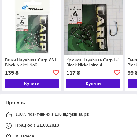
Гачки Hayabusa Carp W-1
Крючки Hayabusa Carp L-1
Гачк
Black Nickel No6
Black Nickel size 4
Blac
135
117
99
₴
₴
Купити
Купити
Про нас
100% позитивних з 196 відгуків за рік
Працює з 21.03.2018
м. Одеса