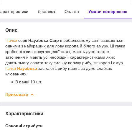
арактеристики
Доставка
Оплата
Умови повернення
Опис
Гачки
серії
Hayabusa Carp
в рибальському світі вважаються
одними з найкращих для лову коропа й білого амуру. Ці гачки
зроблені з високовуглецевої сталі, мають дуже гостре
заточення й мають усі необхідні характеристиками яких
дають змогу ловити таку сильну велику рибу, як короп і амур.
Гачки
Hayabusa
засікають рибу навіть за дуже слабких
клюваннях.
В пачці 10 шт.
Приховати
Характеристики
Основні атрибути