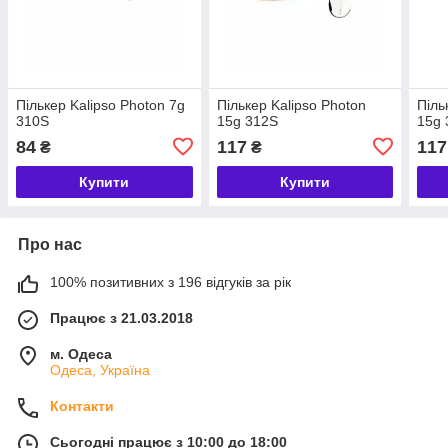
Пількер Kalipso Photon 7g
Пількер Kalipso Photon
Піль
310S
15g 312S
15g
84
117
117
₴
₴
Купити
Купити
Про нас
100% позитивних з 196 відгуків за рік
Працює з 21.03.2018
м. Одеса
Одеса, Україна
Контакти
Сьогодні працює з 10:00 до 18:00