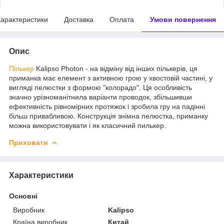
арактеристики
Доставка
Оплата
Умови повернення
Опис
Пількер
Kalipso Photon - на відміну від інших пількерів, ця
приманка має елемент з активною грою у хвостовій частині, у
вигляді пелюстки з формою "колорадо". Ця особливість
значно урізноманітнила варіанти проводок, збільшивши
ефективність рівномірних протяжок і зробила гру на падінні
більш привабливою. Конструкція знімна пелюстка, приманку
можна використовувати і як класичний пилькер.
Приховати
Характеристики
Основні
Виробник
Kalipso
Країна виробник
Китай