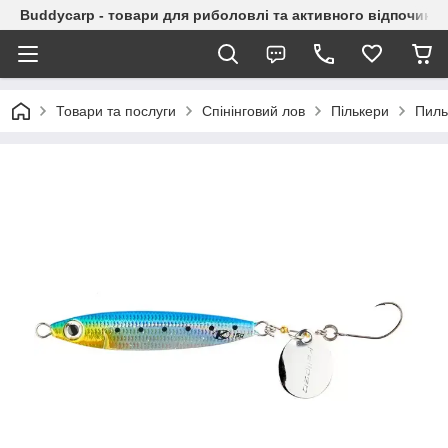
Buddycarp - товари для риболовлі та активного відпочинку
Товари та послуги
Спінінговий лов
Пількери
Пиль