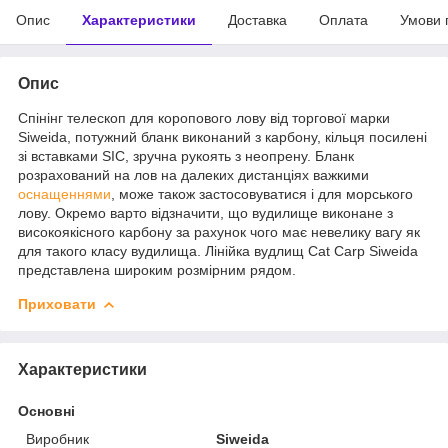
Опис
Характеристики
Доставка
Оплата
Умови 
Опис
Спінінг телескоп для коропового лову від торгової марки
Siweida, потужний бланк виконаний з карбону, кільця посилені
зі вставками SIC, зручна рукоять з неопрену. Бланк
розрахований на лов на далеких дистанціях важкими
оснащеннями
, може також застосовуватися і для морського
лову. Окремо варто відзначити, що вудилище виконане з
високоякісного карбону за рахунок чого має невелику вагу як
для такого класу вудилища. Лінійка вудлищ Cat Carp Siweida
представлена широким розмірним рядом.
Приховати
Характеристики
Основні
Виробник
Siweida