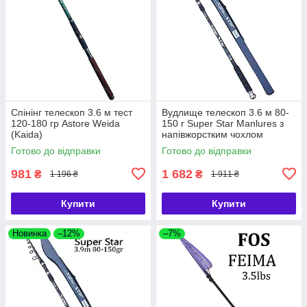
Спінінг телескоп 3.6 м тест
Вудлище телескоп 3.6 м 80-
120-180 гр Astore Weida
150 г Super Star Manlures з
(Kaida)
напівжорстким чохлом
Готово до відправки
Готово до відправки
981
1 682
₴
₴
1 196 ₴
1 911 ₴
Купити
Купити
Новинка
–12%
–7%