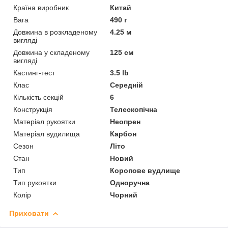
Країна виробник
Китай
Вага
490 г
Довжина в розкладеному
4.25 м
вигляді
Довжина у складеному
125 см
вигляді
Кастинг-тест
3.5 lb
Клас
Середній
Кількість секцій
6
Конструкція
Телескопічна
Матеріал рукоятки
Неопрен
Матеріал вудилища
Карбон
Сезон
Літо
Стан
Новий
Тип
Коропове вудлище
Тип рукоятки
Одноручна
Колір
Чорний
Приховати