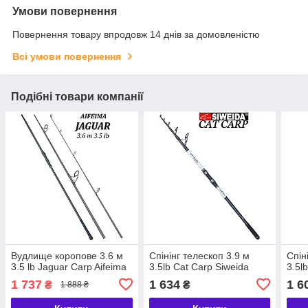
Умови повернення
Повернення товару впродовж 14 днів за домовленістю
Всі умови повернення
Подібні товари компанії
Вудлище коропове 3.6 м
Спінінг телескоп 3.9 м
Спін
3.5 lb Jaguar Carp Aifeima
3.5lb Cat Carp Siweida
3.5l
1 737
1 634
1 6
₴
₴
1 888 ₴