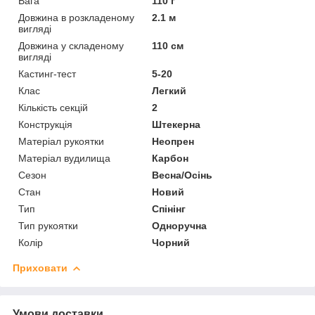
Вага
110 г
Довжина в розкладеному
2.1 м
вигляді
Довжина у складеному
110 см
вигляді
Кастинг-тест
5-20
Клас
Легкий
Кількість секцій
2
Конструкція
Штекерна
Матеріал рукоятки
Неопрен
Матеріал вудилища
Карбон
Сезон
Весна/Осінь
Стан
Новий
Тип
Спінінг
Тип рукоятки
Одноручна
Колір
Чорний
Приховати
Умови доставки