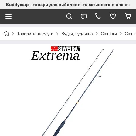
Buddycarp - товари для риболовлі та активного відпочинку
Товари та послуги
Вудки, вудлища
Спінінги
Спіні