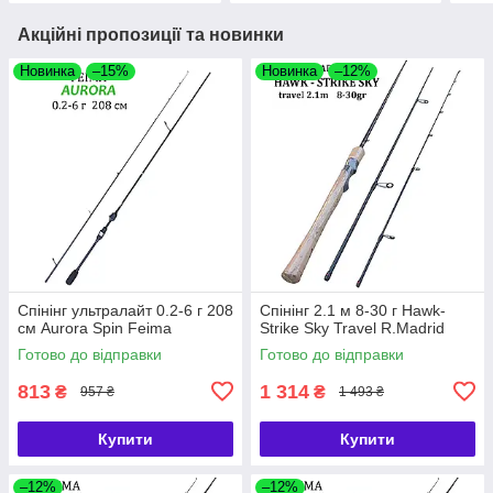
Акційні пропозиції та новинки
Новинка
–15%
Новинка
–12%
Спінінг ультралайт 0.2-6 г 208
Спінінг 2.1 м 8-30 г Hawk-
см Aurora Spin Feima
Strike Sky Travel R.Madrid
Готово до відправки
Готово до відправки
813
1 314
₴
₴
957 ₴
1 493 ₴
Купити
Купити
–12%
–12%