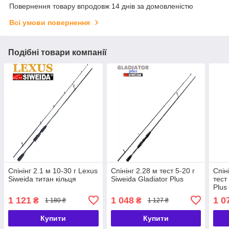
Повернення товару впродовж 14 днів за домовленістю
Всі умови повернення
Подібні товари компанії
Спінінг 2.1 м 10-30 г Lexus
Спінінг 2.28 м тест 5-20 г
Спін
Siweida титан кільця
Siweida Gladiator Plus
тест
Plus
1 121
1 048
1 0
₴
₴
1 180 ₴
1 127 ₴
Купити
Купити