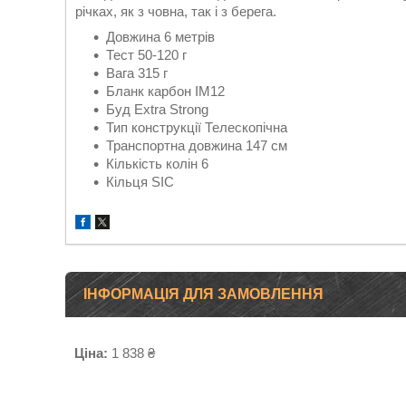
річках, як з човна, так і з берега.
Довжина 6 метрів
Тест 50-120 г
Вага 315 г
Бланк карбон IM12
Буд Extra Strong
Тип конструкції Телескопічна
Транспортна довжина 147 см
Кількість колін 6
Кільця SIC
ІНФОРМАЦІЯ ДЛЯ ЗАМОВЛЕННЯ
Ціна:
1 838 ₴