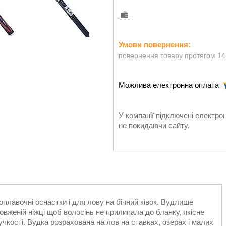
повернення товару протягом 14
У компанії підключені електро
не покидаючи сайту.
оплавочні оснастки і для лову на бічний ківок. Вудлище
овженій ніжці щоб волосінь не прилипала до бланку, якісне
учкості. Вудка розрахована на лов на ставках, озерах і малих