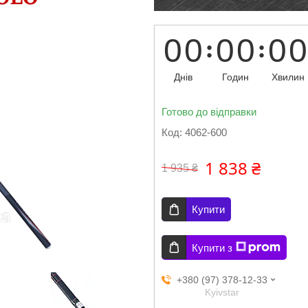
0
0
0
0
0
0
Днів
Годин
Хвилин
Готово до відправки
Код:
4062-600
1 838 ₴
1 935 ₴
Купити
Купити з
+380 (97) 378-12-33
Kyivstar