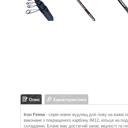
Опис
Характеристики
Iron Feima
- серія нових вудлищ для лову на важкі п
виконане з покращеного карбону IM12, кільця на под
складання. Бланк має достатній запас міцності та гн