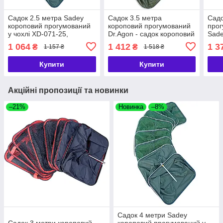
Садок 2.5 метра Sadey
Садок 3.5 метра
Садо
короповий прогумований
короповий прогумований
прог
у чохлі XD-071-25,
Dr.Agon - садок короповий
Sade
Рибальський садок 2.5
міцний 3.5 метра Dr.Agon
Риба
1 064
1 412
1 3
₴
₴
1 157 ₴
1 518 ₴
метри Sadey
метр
Купити
Купити
Акційні пропозиції та новинки
–21%
Новинка
–8%
Садок 4 метри Sadey
Садок 3 метри короповий
короповий прогумований у