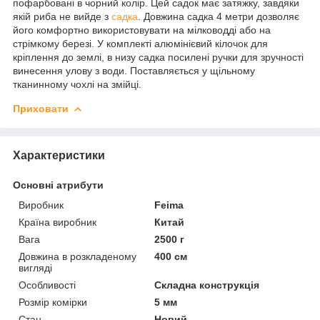
пофарбовані в чорний колір. Цей садок має затяжку, завдяки
якій риба не вийде з
садка
. Довжина садка 4 метри дозволяє
його комфортно використовувати на мілководді або на
стрімкому березі. У комплекті алюмінієвий кілочок для
кріплення до землі, в низу садка посилені ручки для зручності
винесення улову з води. Поставляється у щільному
тканинному чохлі на змійці.
Приховати
Характеристики
Основні атрибути
Виробник
Feima
Країна виробник
Китай
Вага
2500 г
Довжина в розкладеному
400 см
вигляді
Особливості
Складна конструкція
Розмір комірки
5 мм
Стан
Новий