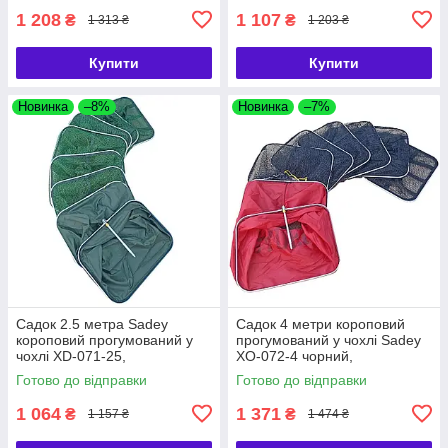
1 208
1 107
₴
₴
1 313 ₴
1 203 ₴
Купити
Купити
Новинка
–8%
Новинка
–7%
Садок 2.5 метра Sadey
Садок 4 метри короповий
короповий прогумований у
прогумований у чохлі Sadey
чохлі XD-071-25,
XO-072-4 чорний,
Рибальський садок 2.5 метри
Рибальський садок 4 метри
Готово до відправки
Готово до відправки
Sadey
Sadey
1 064
1 371
₴
₴
1 157 ₴
1 474 ₴