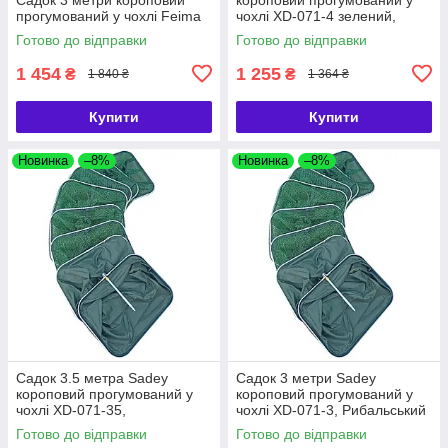
прогумований у чохлі Feima
чохлі XD-071-4 зелений,
Рибальський садок 4 метри
Готово до відправки
Готово до відправки
Sadey
1 454
1 255
₴
₴
1 840 ₴
1 364 ₴
Купити
Купити
Новинка
–8%
Новинка
–8%
Садок 3.5 метра Sadey
Садок 3 метри Sadey
короповий прогумований у
короповий прогумований у
чохлі XD-071-35,
чохлі XD-071-3, Рибальський
Рибальський садок 3.5 метри
садок 3 метри Sadey
Готово до відправки
Готово до відправки
Sadey