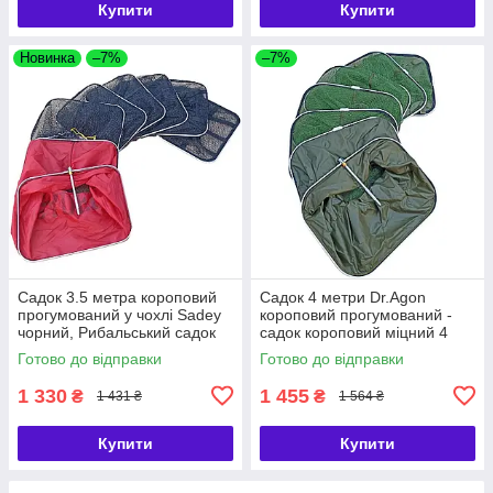
Купити
Купити
Новинка
–7%
–7%
Садок 3.5 метра короповий
Садок 4 метри Dr.Agon
прогумований у чохлі Sadey
короповий прогумований -
чорний, Рибальський садок
садок короповий міцний 4
3.5 метри Sadey
метри Dr.Agon
Готово до відправки
Готово до відправки
1 330
1 455
₴
₴
1 431 ₴
1 564 ₴
Купити
Купити