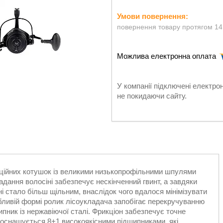
повернення товару протягом 14
У компанії підключені електро
не покидаючи сайту.
рційних котушок із великими низькопрофільними шпулями
адання волосіні забезпечує нескінченний гвинт, а завдяки
ні стало більш щільним, внаслідок чого вдалося мінімізувати
обливій формі ролик лісоукладача запобігає перекручуванню
ипник із нержавіючої сталі. Фрикціон забезпечує точне
 оснащується 8+1 високоякісними підшипниками, які