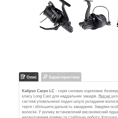
Опис
Характеристики
Kalipso Carpo LC
- серія силових коропових безіне
класу Long Cast для наддальних закидів.
Якісне у
кл
системі уповільненої подачі шпулі укладання волосі
тертя і збільшити дальність закидання. Завдяки ос
волосіні. У ролику встановлений високоякісний підш
налаштування плавну та с
табільн
у роботу. Котушка