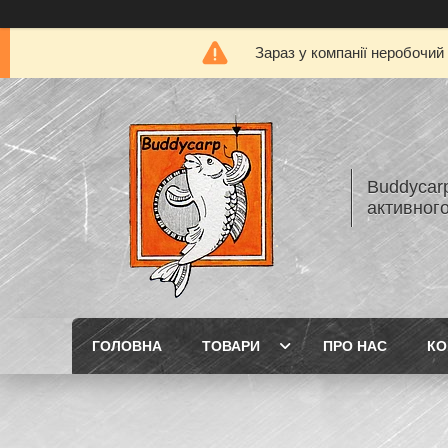
Зараз у компанії неробочий
Buddycarp
активного
ГОЛОВНА
ТОВАРИ
ПРО НАС
КО