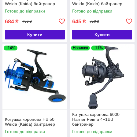
Weida (Kaida) байтранер
Weida (Kaida) байтранер
Готово до відправки
Готово до відправки
684
645
₴
₴
796 ₴
750 ₴
Купити
Купити
–14%
Новинка
–11%
Котушка коропова 6000
Котушка коропова HB 50
Harrier Feima 4+1BB
Weida (Kaida) байтранер
байтранер
Готово до відправки
Готово до відправки