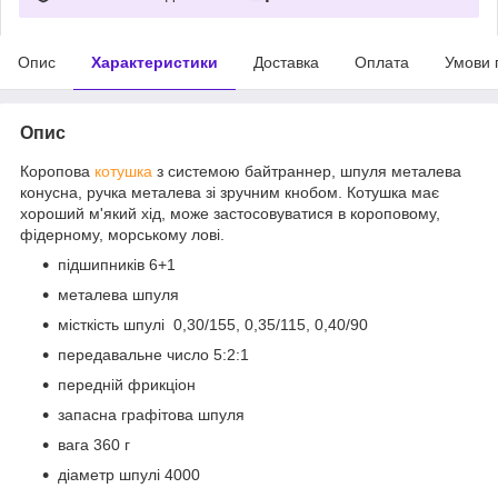
Опис
Характеристики
Доставка
Оплата
Умови 
Опис
Коропова
котушка
з системою байтраннер, шпуля металева
конусна, ручка металева зі зручним кнобом. Котушка має
хороший м'який хід, може застосовуватися в короповому,
фідерному, морському лові.
підшипників 6+1
металева шпуля
місткість шпулі 0,30/155, 0,35/115, 0,40/90
передавальне число 5:2:1
передній фрикціон
запасна графітова шпуля
вага 360 г
діаметр шпулі 4000