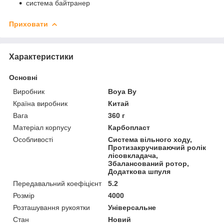
система байтранер
Приховати
Характеристики
Основні
Виробник
Boya By
Країна виробник
Китай
Вага
360 г
Матеріал корпусу
Карбопласт
Особливості
Система вільного ходу,
Протизакручиваючий ролік
лісовкладача,
Збалансований ротор,
Додаткова шпуля
Передавальний коефіцієнт
5.2
Розмір
4000
Розташування рукоятки
Універсальне
Стан
Новий