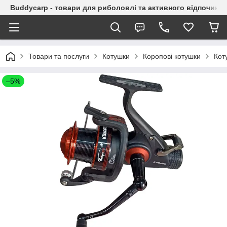
Buddycarp - товари для риболовлі та активного відпочинку
Товари та послуги
Котушки
Коропові котушки
Кот
–5%