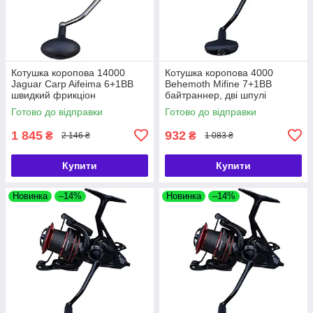
Котушка коропова 14000
Котушка коропова 4000
Jaguar Carp Aifeima 6+1ВВ
Behemoth Mifine 7+1BB
швидкий фрикціон
байтраннер, дві шпулі
Готово до відправки
Готово до відправки
1 845
932
₴
₴
2 146 ₴
1 083 ₴
Купити
Купити
Новинка
–14%
Новинка
–14%