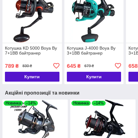
Котушка KD 5000 Boya By
Котушка J-4000 Boya By
Коту
7+1BB байтранер
3+1BB байтранер
3+1
789
645
658
₴
₴
830 ₴
679 ₴
Купити
Купити
Акційні пропозиції та новинки
Новинка
–14%
Новинка
–14%