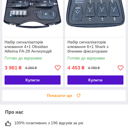
Набір сигналізаторів
Набір сигналізаторів
клювання 4+1 Obsidian
клювання 6+1 Shark з
Aifeima FA-28 Антизлодій
бічними фіксаторами
вудилища - набір коропових
Готово до відправки
Готово до відправки
сигналізаторів TLI-34(6+1)
3 961
4 453
₴
₴
4 260 ₴
4 789 ₴
Купити
Купити
Показати ще
Про нас
100% позитивних з 196 відгуків за рік