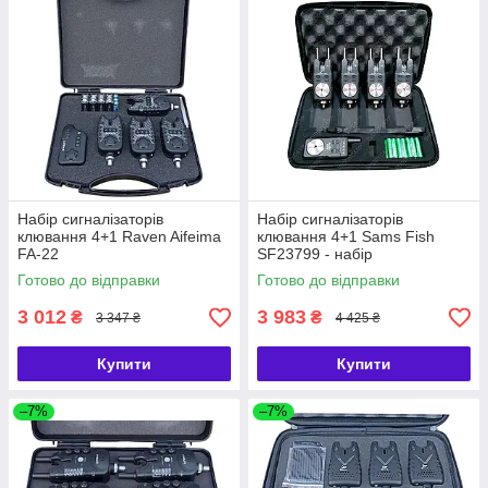
Набір сигналізаторів
Набір сигналізаторів
клювання 4+1 Raven Aifeima
клювання 4+1 Sams Fish
FA-22
SF23799 - набір
сигналізаторів 4+1 з бічними
Готово до відправки
Готово до відправки
утримувачами вудилища
3 012
3 983
₴
₴
3 347 ₴
4 425 ₴
Купити
Купити
–7%
–7%