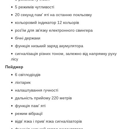
5 режимів чутливості
20 секунд пам' яті на останню покльовку
кольоровий індикатор 12 кольорів
роз'їм для зв'язку електронного свингера
бічні держаки
функція низький заряд акумулятора
сигналізація різних тоном, залежно від напрямку руху
лісу
Пейджер
6 світлодіодів
ліхтарик
налаштування гучності
дальність прийому 220 метрів
функція пам' яті
режим вібрації
відв’ язка і прив’ язка сигналізаторів
функція низький заряд акумулятора