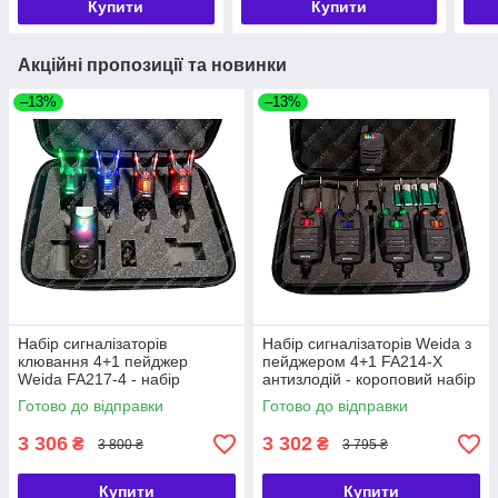
Купити
Купити
Акційні пропозиції та новинки
–13%
–13%
Набір сигналізаторів
Набір сигналізаторів Weida з
клювання 4+1 пейджер
пейджером 4+1 FA214-X
Weida FA217-4 - набір
антизлодій - короповий набір
коропових сигналізаторів 4+1
сигналізаторів 4+1 FA214-X
Готово до відправки
Готово до відправки
3 306
3 302
₴
₴
3 800 ₴
3 795 ₴
Купити
Купити