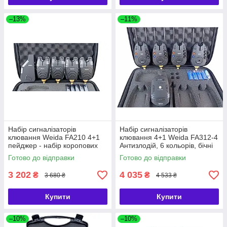
–13%
–11%
Набір сигналізаторів
Набір сигналізаторів
клювання Weida FA210 4+1
клювання 4+1 Weida FA312-4
пейджер - набір коропових
Антизлодій, 6 кольорів, бічні
сигналізаторів 4+1
фіксатори
Готово до відправки
Готово до відправки
3 202
4 035
₴
₴
3 680 ₴
4 533 ₴
Купити
Купити
–10%
–10%