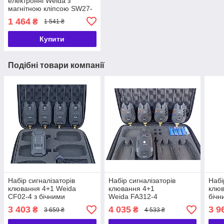
електронні Weida з
магнітною кліпсою SW27-
4 - набір коропових
1 464
₴
1 541 ₴
свінгерів 4 шт
Купити
Подібні товари компанії
Набір сигналізаторів
Набір сигналізаторів
Набі
клювання 4+1 Weida
клювання 4+1
клюв
CF02-4 з бічними
Weida FA312-4
бічн
фіксаторами вудилища -
Антизлодій, 6 кольорів,
вуди
3 403
4 035
3 9
₴
₴
3 659 ₴
4 533 ₴
короповий набір
бічні фіксатори
коро
сигналізаторів
TLI-