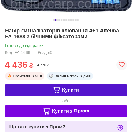
Набір сигналізаторів клювання 4+1 Aifeima
FA-1688 з бічними фіксаторами
Готово до відправки
Код: FA-1688
Роздріб
4 436
₴
4 770 ₴
Економія
334 ₴
Залишилось
8 днів
Купити
або
Купити з
Що таке купити з Пром?