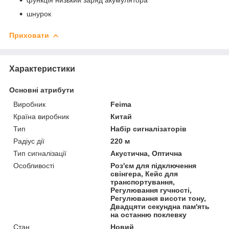
шнурок
Приховати
Характеристики
Основні атрибути
Виробник
Feima
Країна виробник
Китай
Тип
Набір сигналізаторів
Радіус дії
220 м
Тип сигналізації
Акустична, Оптична
Особливості
Роз'єм для підключення
свінгера, Кейс для
транспортування,
Регулювання гучності,
Регулювання висоти тону,
Двадцяти секундна пам'ять
на останню поклевку
Стан
Новий