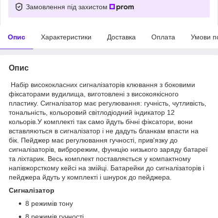
Замовлення під захистом
Опис
Характеристики
Доставка
Оплата
Умови п
Опис
Набір висококласних сигналізаторів клювання з боковими
фіксаторами вудилища, виготовлені з високоякісного
пластику. Сигналізатор має регулювання: гучність, чутливість,
тональність, кольоровий світлодіодний індикатор 12
кольорів.У комплекті так само йдуть бічні фіксатори, вони
вставляються в сигналізатор і не дадуть бланкам впасти на
бік. Пейджер має регулювання гучності, прив'язку до
сигналізаторів, виброрежим, функцію низького заряду батареї
та ліхтарик. Весь комплект поставляється у компактному
напівжорсткому кейсі на змійці. Батарейки до сигналізаторів і
пейджера йдуть у комплекті і шнурок до пейджера.
Сигналізатор
8 режимів тону
8 режимів гучності